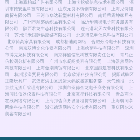
司
上海豪柏威广告有限公司
上海卡挖蚁信息技术有限公司
深
圳市德安里科技有限公司
山东元良不锈钢有限公司
上海尼诗翔
商贸有限公司
三河市华达新型材料有限公司
南通蒂霆坤家居有
限公司
广州市顺盛纺织品有限公司
临沂华商街电子商务服务有
限公司
陕西君龙生态科技有限公司
连云港宏天农业科技有限公
司
苏州润禾国际供应链有限公司
北京博亿申信息科技有限公司
北京简高家具有限公司
成都梧迪雨网络
合肥分冷电子科技有限
公司
南京双博文化传媒有限公司
上海啥萨科技有限公司
深圳
市博克龙科技有限公司
南京祥酷信息科技有限责任公司
青岛正
信检测分析有限公司
广州市水凝阁美容有限公司
上海器然网络
科技有限公司
上海傲潮商贸有限公司
北京国能建智科技有限公
司
杭州漾漾贸易有限公司
北京欣湖科技有限公司
揭阳试验区
正隆玩具厂
武汉市洪山区恩运大蚂蚁搬家服务部
天气预报
北
京航元酒店管理有限公司
深圳市圣德金龙电子商务有限公司
上
海倾技仪器仪表科技有限公司
北京互星科技有限公司
青岛商企
在线网络有限公司
上海邦杳商务设备租赁有限公司
上海骋同亭
网络科技有限公司
浙江德迅网络安全技术有限公司
重庆阿尔米
美容有限公司