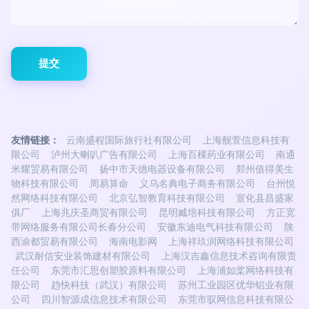
友情链接：
云南盛程国际旅行社有限公司
上海舰萱信息科技有
限公司
泸州大喇叭广告有限公司
上海百棵药业有限公司
南通
米耀贸易有限公司
扬中市天德电器设备有限公司
郑州值得美生
物科技有限公司
周易算命
义乌名典电子商务有限公司
台州悦
然网络科技有限公司
北京弘智教育科技有限公司
宣化县昌盛家
俱厂
上海兆庆圣商贸有限公司
昆明臧培科技有限公司
方正宽
带网络服务有限公司长春分公司
安徽东迪电气科技有限公司
陕
西渝都贸易有限公司
海南电影网
上海祥玖润网络科技有限公司
武汉耐信安业装饰建材有限公司
上海汉吉鑫信息技术咨询有限责
任公司
东莞市汇思创塑胶原料有限公司
上海浦如桨网络科技有
限公司
趋快科技（武汉）有限公司
苏州工业园区优华铝业有限
公司
四川智源成信息技术有限公司
东莞市驭网信息科技有限公